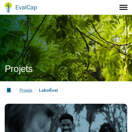
Projets
/
/
Projets
LaboÉval