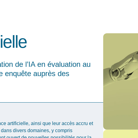
ielle
ation de l’IA en évaluation au
e enquête auprès des
nce
artificielle
,
ainsi
que
leur
accès
accru
et
n
dans divers
domaines
, y
compris
ont
ouvert
de
nouvelles
possibilités
pour la