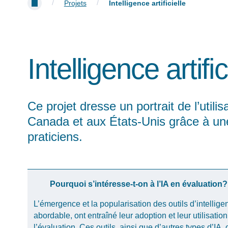
/
/
Projets
Intelligence artificielle
Intelligence artific
Ce projet dresse un portrait de l’utilis
Canada et aux États-Unis grâce à un
praticiens.
Pourquoi s’intéresse-t-on à l’IA en évaluation?
L’émergence
et la popularisation des
outils
d’intellige
abordable
,
ont
entraîné
leur
adoption et
leur
utilisatio
l’évaluation
.
Ces
outils
,
ainsi
que
d’autres
types
d’IA
,