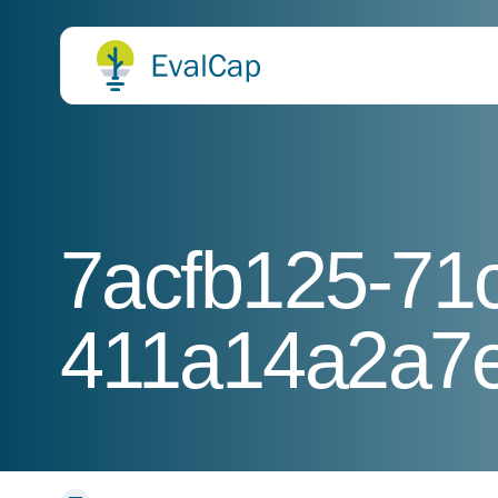
7acfb125-71
411a14a2a7