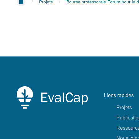
/
/
Projets
Bourse professorale Forum pour le di
Liens rapides
Projets
Publicati
Ressourc
Nous join