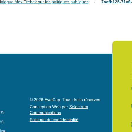
/
alogue Alex-Trebek sur les politiques publiques
7acfb125-71c9
© 2026 EvalCap. Tous droits réservés.
Conception Web par
Selectrum
ons
Communications
Politique de confidentialité
es
dre