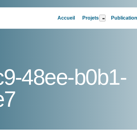
Accueil
Projets
Publicatio
c9-48ee-b0b1-
e7